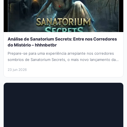
Análise de Sanatorium Secrets: Entre nos Corredores
do Mistério – hhhnbetbr
Prepare-se para uma experiência arrepiante nos corredores
sombrios de Sanatorium Secrets, o mais novo lançamento da
Pragmatic Play. Se você...
23 jun 2026